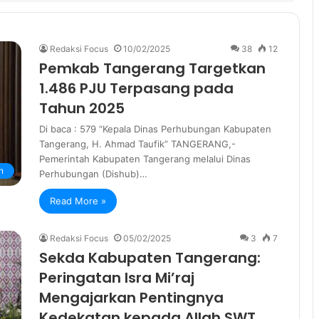
Redaksi Focus
10/02/2025
38
12
Pemkab Tangerang Targetkan
1.486 PJU Terpasang pada
Tahun 2025
Di baca : 579 “Kepala Dinas Perhubungan Kabupaten
Tangerang, H. Ahmad Taufik” TANGERANG,-
Pemerintah Kabupaten Tangerang melalui Dinas
n
Perhubungan (Dishub)…
Read More »
Redaksi Focus
05/02/2025
3
7
Sekda Kabupaten Tangerang:
Peringatan Isra Mi’raj
Mengajarkan Pentingnya
Kedekatan kepada Allah SWT