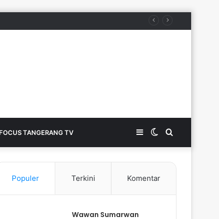
Sidebar
Switch
Search
FOCUS TANGERANG TV
skin
for
Populer
Terkini
Komentar
Wawan Sumarwan