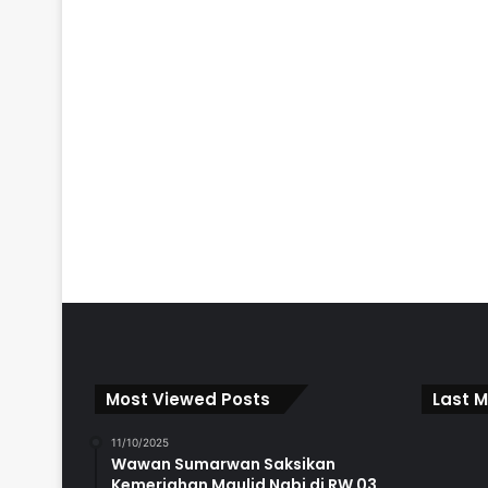
Most Viewed Posts
Last M
11/10/2025
Wawan Sumarwan Saksikan
Kemeriahan Maulid Nabi di RW 03