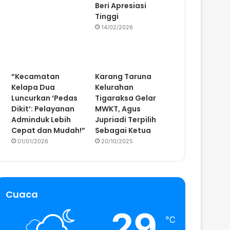
Beri Apresiasi
Tinggi
14/02/2026
“Kecamatan
Karang Taruna
Kelapa Dua
Kelurahan
Luncurkan ‘Pedas
Tigaraksa Gelar
Dikit’: Pelayanan
MWKT, Agus
Adminduk Lebih
Jupriadi Terpilih
Cepat dan Mudah!”
Sebagai Ketua
01/01/2026
20/10/2025
Cuaca
29
℃