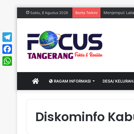
Menjemput Laila
Sabtu, 8 Agustus 2026
Berita Terkini
Telegram
Facebook
WhatsApp
HOME
RAGAM INFORMASI
DESA/ KELURA
Diskominfo Ka