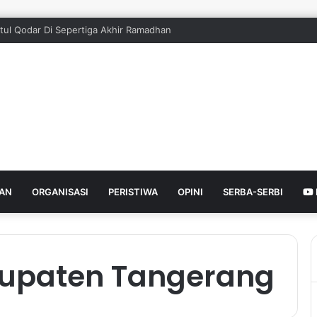
tul Qodar Di Sepertiga Akhir Ramadhan
HAN
ORGANISASI
PERISTIWA
OPINI
SERBA-SERBI
bupaten Tangerang