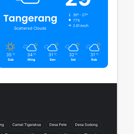
Tangerang
35º - 27º
77%
2.91 km/h
Scattered Clouds
35
34
31
32
31
℃
℃
℃
℃
℃
Sab
Ming
Sen
Sel
Rab
ang
Camat Tigaraksa
Desa Pete
Desa Sodong