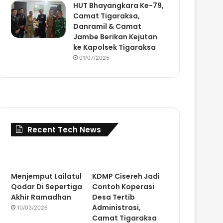
HUT Bhayangkara Ke-79,
Camat Tigaraksa,
Danramil & Camat
Jambe Berikan Kejutan
ke Kapolsek Tigaraksa
01/07/2025
Recent Tech News
Menjemput Lailatul
KDMP Cisereh Jadi
Qodar Di Sepertiga
Contoh Koperasi
Akhir Ramadhan
Desa Tertib
Administrasi,
10/03/2026
Camat Tigaraksa