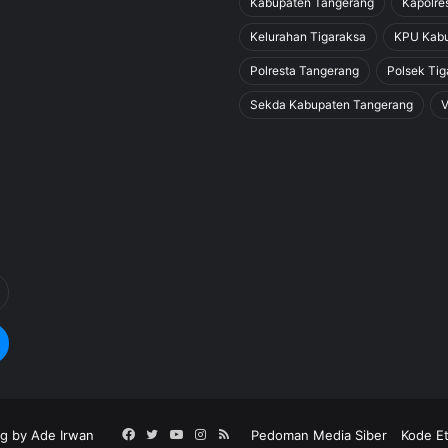
Kabupaten Tangerang
Kapolre
Kelurahan Tigaraksa
KPU Kabu
Polresta Tangerang
Polsek Tig
Sekda Kabupaten Tangerang
V
g by Ade Irwan
Facebook
Twitter
YouTube
Instagram
RSS
Pedoman Media Siber
Kode Et