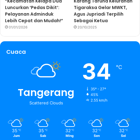
“Kecamatan Kelapa Dua
Karang Taruna Kelurahan
Luncurkan ‘Pedas Dikit’:
Tigaraksa Gelar MWKT,
Pelayanan Adminduk
Agus Jupriadi Terpilih
Lebih Cepat dan Mudah!”
Sebagai Ketua
01/01/2026
20/10/2025
Cuaca
34
℃
Tangerang
35º - 27º
45%
2.55 km/h
Scattered Clouds
35
35
32
32
32
℃
℃
℃
℃
℃
Jum
Sab
Ming
Sen
Sel