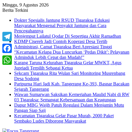
Minggu, 9 Agustus 2026
Berita Terkini
Dokter Spesialis Jantung RSUD Tigaraksa Edukasi
Masyarakat Mengenal Penyakit Jantung dan Cara
Pencegahannya
Menjemput Lailatul Qodar Di Sepertiga Akhir Ramadhan
KDMP Cisereh Jadi Contoh Koperasi Desa Tertib
Telegram
Administrasi, Camat Tigaraksa Beri Apresiasi Tinggi
“Kecamatan Kelapa Dua Luncurkan ‘Pedas Dikit’: Pelayanan
Adminduk Lebih Cepat dan Mudah!”
Facebook
Karang Taruna Kelurahan Tigaraksa Gelar MWKT, Agus
Jupriadi Terpilih Sebagai Ketua
WhatsApp
Sekcam Tigaraksa Rita Wulan Sari Monitoring Musrenbang
Desa Sodong
Paripurna Hari Jadi Kab. Tangerang Ke-393, Basnar Bacakan
Sejarah Tangerang
Wawan Sumarwan Saksikan Kemeriahan Maulid Nabi di RW
03 Tigaraksa: Semangat Kebersamaan dan Keagungan
Dapur MBG Wajib Patuh Regulasi Dalam Menjamin Mutu
Pangan Siap Saji
Kecamatan Tigaraksa Gelar Pasar Murah, 2000 Paket
Sembako Ludes Diborong Masyarakat