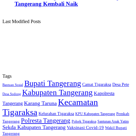
Tangerang Kembali Naik
Last Modified Posts
Tags
Bupati Tangerang
Camat Tigaraksa
Desa Pete
Bantuan Sosial
Kabupaten Tangerang
Kapolresta
Desa Sodong
Kecamatan
Karang Taruna
Tangerang
Tigaraksa
Kelurahan Tigaraksa
KPU Kabupaten Tangerang
Pemkab
Polresta Tangerang
Tangerang
Polsek Tigaraksa
Santunan Anak Yatim
Sekda Kabupaten Tangerang
Vaksinasi Covid-19
Wakil Bupati
Tangerang