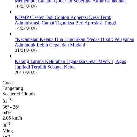
Menjemput Lailatul Qodar Di Sepertiga Akhir Ramadhan
10/03/2026
KDMP Cisereh Jadi Contoh Koperasi Desa Tertib
Administrasi, Camat Tigaraksa Beri Apresiasi Tinggi
14/02/2026
“Kecamatan Kelapa Dua Luncurkan ‘Pedas Dikit’: Pelayanan
Adminduk Lebih Cepat dan Mudah!”
01/01/2026
Karang Taruna Kelurahan Tigaraksa Gelar MWKT, Agus
Jupriadi Terpilih Sebagai Ketua
20/10/2025
Cuaca
Tangerang
Scattered Clouds
℃
31
36º - 26º
64%
2.05 km/h
℃
36
Ming
℃