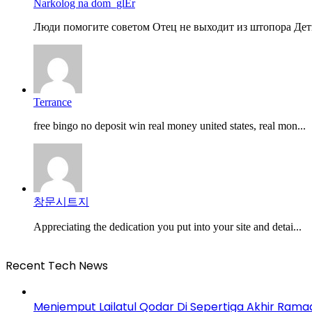
Narkolog na dom_glEr
Люди помогите советом Отец не выходит из штопора Дети
Terrance
free bingo no deposit win real money united states, real mon...
창문시트지
Appreciating the dedication you put into your site and detai...
Recent Tech News
Menjemput Lailatul Qodar Di Sepertiga Akhir Ram