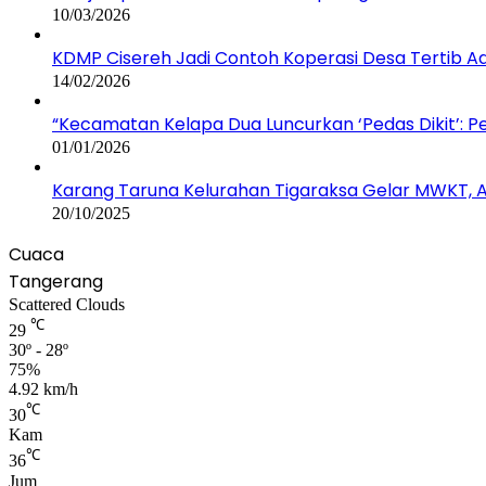
10/03/2026
KDMP Cisereh Jadi Contoh Koperasi Desa Tertib Adm
14/02/2026
“Kecamatan Kelapa Dua Luncurkan ‘Pedas Dikit’: 
01/01/2026
Karang Taruna Kelurahan Tigaraksa Gelar MWKT, Ag
20/10/2025
Cuaca
Tangerang
Scattered Clouds
℃
29
30º - 28º
75%
4.92 km/h
℃
30
Kam
℃
36
Jum