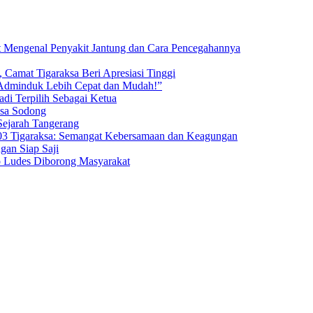
t Mengenal Penyakit Jantung dan Cara Pencegahannya
 Camat Tigaraksa Beri Apresiasi Tinggi
 Adminduk Lebih Cepat dan Mudah!”
di Terpilih Sebagai Ketua
esa Sodong
Sejarah Tangerang
3 Tigaraksa: Semangat Kebersamaan dan Keagungan
an Siap Saji
o Ludes Diborong Masyarakat