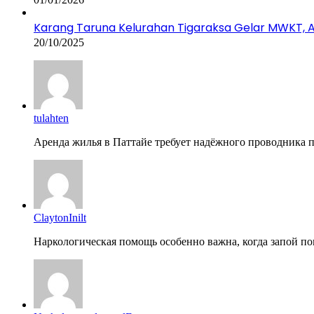
Karang Taruna Kelurahan Tigaraksa Gelar MWKT, Ag
20/10/2025
tulahten
Аренда жилья в Паттайе требует надёжного проводника по
ClaytonInilt
Наркологическая помощь особенно важна, когда запой пов