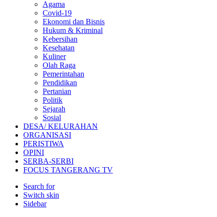
Agama
Covid-19
Ekonomi dan Bisnis
Hukum & Kriminal
Kebersihan
Kesehatan
Kuliner
Olah Raga
Pemerintahan
Pendidikan
Pertanian
Politik
Sejarah
Sosial
DESA/ KELURAHAN
ORGANISASI
PERISTIWA
OPINI
SERBA-SERBI
FOCUS TANGERANG TV
Search for
Switch skin
Sidebar