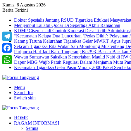
Kamis, 6 Agustus 2026
Berita Terkini
Dokter Spesialis Jantung RSUD Tigaraksa Edukasi Masyaraka
Menjemput Lailatul Qodar Di Sepertiga Akhir Ramadhan
KDMP Cisereh Jadi Contoh Koperasi Desa Tertib Administrasi,
“Kecamatan Kelapa Dua Luncurkan ‘Pedas Dikit’: Pelayanan
Karang Taruna Kelurahan Tigaraksa Gelar MWKT, Agus Jupria
Telegram
Sekcam Tigaraksa Rita Wulan Sari Monitoring Musrenbang D
Paripurna Hari Jadi Kab. Tangerang Ke-393, Basnar Bacakan 
Wawan Sumarwan Saksikan Kemeriahan Maulid Nabi di RW 0
Facebook
Dapur MBG Wajib Patuh Regulasi Dalam Menjamin Mutu Pang
Kecamatan Tigaraksa Gelar Pasar Murah, 2000 Paket Sembak
WhatsApp
Menu
Search for
Switch skin
HOME
RAGAM INFORMASI
Semua