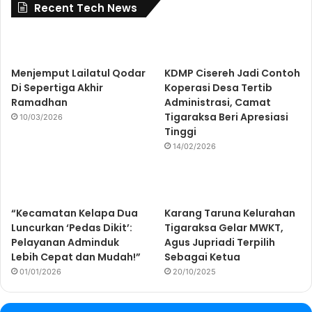
Recent Tech News
Menjemput Lailatul Qodar
KDMP Cisereh Jadi Contoh
Di Sepertiga Akhir
Koperasi Desa Tertib
Ramadhan
Administrasi, Camat
Tigaraksa Beri Apresiasi
10/03/2026
Tinggi
14/02/2026
“Kecamatan Kelapa Dua
Karang Taruna Kelurahan
Luncurkan ‘Pedas Dikit’:
Tigaraksa Gelar MWKT,
Pelayanan Adminduk
Agus Jupriadi Terpilih
Lebih Cepat dan Mudah!”
Sebagai Ketua
01/01/2026
20/10/2025