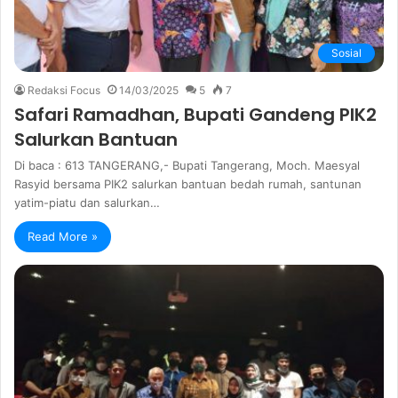
Sosial
Redaksi Focus
14/03/2025
5
7
Safari Ramadhan, Bupati Gandeng PIK2
Salurkan Bantuan
Di baca : 613 TANGERANG,- Bupati Tangerang, Moch. Maesyal
Rasyid bersama PIK2 salurkan bantuan bedah rumah, santunan
yatim-piatu dan salurkan…
Read More »