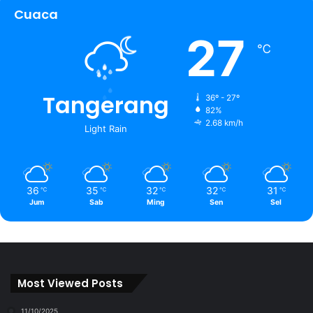
Cuaca
27
℃
Tangerang
36º - 27º
82%
2.68 km/h
Light Rain
36
35
32
32
31
℃
℃
℃
℃
℃
Jum
Sab
Ming
Sen
Sel
Most Viewed Posts
11/10/2025