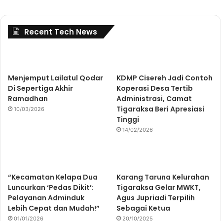
Recent Tech News
Menjemput Lailatul Qodar
KDMP Cisereh Jadi Contoh
Di Sepertiga Akhir
Koperasi Desa Tertib
Ramadhan
Administrasi, Camat
Tigaraksa Beri Apresiasi
10/03/2026
Tinggi
14/02/2026
“Kecamatan Kelapa Dua
Karang Taruna Kelurahan
Luncurkan ‘Pedas Dikit’:
Tigaraksa Gelar MWKT,
Pelayanan Adminduk
Agus Jupriadi Terpilih
Lebih Cepat dan Mudah!”
Sebagai Ketua
01/01/2026
20/10/2025