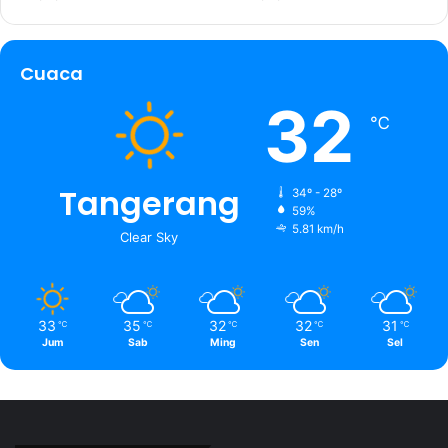
Cuaca
32
℃
Tangerang
34º - 28º
59%
5.81 km/h
Clear Sky
33
35
32
32
31
℃
℃
℃
℃
℃
Jum
Sab
Ming
Sen
Sel