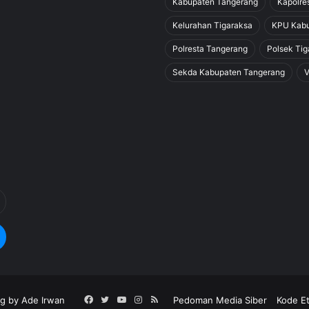
Kabupaten Tangerang
Kapolre
Kelurahan Tigaraksa
KPU Kabu
Polresta Tangerang
Polsek Tig
Sekda Kabupaten Tangerang
V
g by Ade Irwan
Facebook
Twitter
YouTube
Instagram
RSS
Pedoman Media Siber
Kode Et