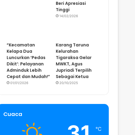
Beri Apresiasi
Tinggi
14/02/2026
“Kecamatan
Karang Taruna
Kelapa Dua
Kelurahan
Luncurkan ‘Pedas
Tigaraksa Gelar
Dikit’: Pelayanan
MWKT, Agus
Adminduk Lebih
Jupriadi Terpilih
Cepat dan Mudah!”
Sebagai Ketua
01/01/2026
20/10/2025
Cuaca
31
℃