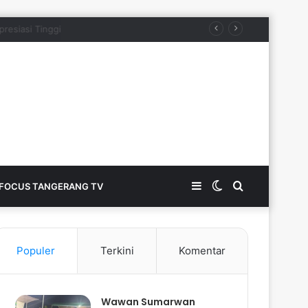
siasi Tinggi
Sidebar
Switch
Search
FOCUS TANGERANG TV
skin
for
Populer
Terkini
Komentar
Wawan Sumarwan