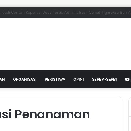
di Contoh Koperasi Desa Tertib Administrasi, Camat Tigaraksa Beri Apre
HAN
ORGANISASI
PERISTIWA
OPINI
SERBA-SERBI
asi Penanaman