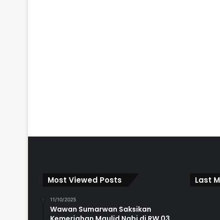
Most Viewed Posts
Last M
11/10/2025
Wawan Sumarwan Saksikan
Kemeriahan Maulid Nabi di RW 03