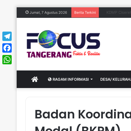
KDMP Cisereh Ja
Jumat, 7 Agustus 2026
Berita Terkini
Telegram
Facebook
WhatsApp
HOME
RAGAM INFORMASI
DESA/ KELURA
Badan Koordin
Modal (BKPM)