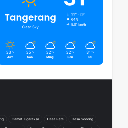
Tangerang
33º - 28º
64%
5.81 km/h
Clear Sky
33
35
32
32
31
℃
℃
℃
℃
℃
Jum
Sab
Ming
Sen
Sel
ang
Camat Tigaraksa
Desa Pete
Desa Sodong