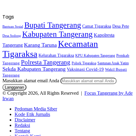
Tags
Bupati Tangerang
Camat Tigaraksa
Desa Pete
Bantuan Sosial
Kabupaten Tangerang
Kapolresta
Desa Sodong
Kecamatan
Karang Taruna
Tangerang
Tigaraksa
Kelurahan Tigaraksa
KPU Kabupaten Tangerang
Pemkab
Polresta Tangerang
Tangerang
Polsek Tigaraksa
Santunan Anak Yatim
Sekda Kabupaten Tangerang
Vaksinasi Covid-19
Wakil Bupati
Tangerang
Masukkan alamat email Anda
© Copyright 2026, All Rights Reserved |
Focus Tangerang by Ade
Irwan
Pedoman Media Siber
Kode Etik Jurnalis
Disclaimer
Redaksi
Tentang