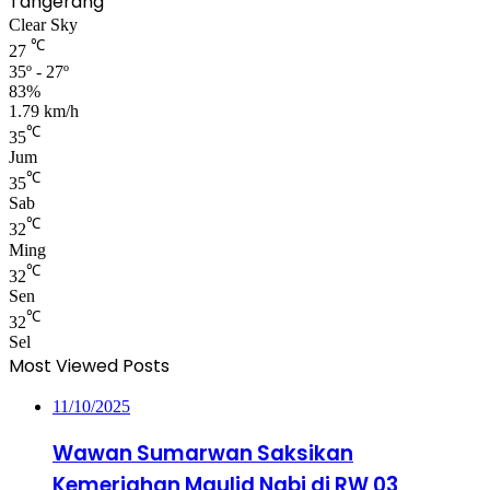
Tangerang
Clear Sky
℃
27
35º - 27º
83%
1.79 km/h
℃
35
Jum
℃
35
Sab
℃
32
Ming
℃
32
Sen
℃
32
Sel
Most Viewed Posts
11/10/2025
Wawan Sumarwan Saksikan
Kemeriahan Maulid Nabi di RW 03