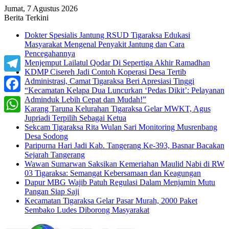
Jumat, 7 Agustus 2026
Berita Terkini
Dokter Spesialis Jantung RSUD Tigaraksa Edukasi
Masyarakat Mengenal Penyakit Jantung dan Cara
Pencegahannya
Menjemput Lailatul Qodar Di Sepertiga Akhir Ramadhan
KDMP Cisereh Jadi Contoh Koperasi Desa Tertib
Telegram
Administrasi, Camat Tigaraksa Beri Apresiasi Tinggi
“Kecamatan Kelapa Dua Luncurkan ‘Pedas Dikit’: Pelayanan
Adminduk Lebih Cepat dan Mudah!”
Facebook
Karang Taruna Kelurahan Tigaraksa Gelar MWKT, Agus
Jupriadi Terpilih Sebagai Ketua
WhatsApp
Sekcam Tigaraksa Rita Wulan Sari Monitoring Musrenbang
Desa Sodong
Paripurna Hari Jadi Kab. Tangerang Ke-393, Basnar Bacakan
Sejarah Tangerang
Wawan Sumarwan Saksikan Kemeriahan Maulid Nabi di RW
03 Tigaraksa: Semangat Kebersamaan dan Keagungan
Dapur MBG Wajib Patuh Regulasi Dalam Menjamin Mutu
Pangan Siap Saji
Kecamatan Tigaraksa Gelar Pasar Murah, 2000 Paket
Sembako Ludes Diborong Masyarakat