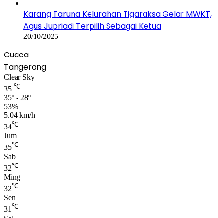
Karang Taruna Kelurahan Tigaraksa Gelar MWKT,
Agus Jupriadi Terpilih Sebagai Ketua
20/10/2025
Cuaca
Tangerang
Clear Sky
℃
35
35º - 28º
53%
5.04 km/h
℃
34
Jum
℃
35
Sab
℃
32
Ming
℃
32
Sen
℃
31