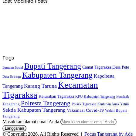
Last Modified Posts
Tags
Bupati Tangerang
Camat Tigaraksa
Desa Pete
Bantuan Sosial
Kabupaten Tangerang
Kapolresta
Desa Sodong
Kecamatan
Karang Taruna
Tangerang
Tigaraksa
Kelurahan Tigaraksa
KPU Kabupaten Tangerang
Pemkab
Polresta Tangerang
Tangerang
Polsek Tigaraksa
Santunan Anak Yatim
Sekda Kabupaten Tangerang
Vaksinasi Covid-19
Wakil Bupati
Tangerang
Masukkan alamat email Anda
© Copyright 2026, All Rights Reserved |
Focus Tangerang by Ade