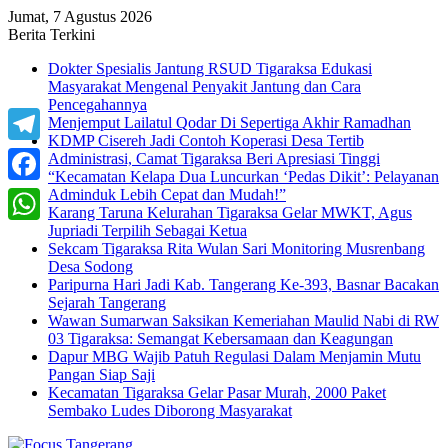
Jumat, 7 Agustus 2026
Berita Terkini
Dokter Spesialis Jantung RSUD Tigaraksa Edukasi
Masyarakat Mengenal Penyakit Jantung dan Cara
Pencegahannya
Menjemput Lailatul Qodar Di Sepertiga Akhir Ramadhan
KDMP Cisereh Jadi Contoh Koperasi Desa Tertib
Telegram
Administrasi, Camat Tigaraksa Beri Apresiasi Tinggi
“Kecamatan Kelapa Dua Luncurkan ‘Pedas Dikit’: Pelayanan
Adminduk Lebih Cepat dan Mudah!”
Facebook
Karang Taruna Kelurahan Tigaraksa Gelar MWKT, Agus
Jupriadi Terpilih Sebagai Ketua
WhatsApp
Sekcam Tigaraksa Rita Wulan Sari Monitoring Musrenbang
Desa Sodong
Paripurna Hari Jadi Kab. Tangerang Ke-393, Basnar Bacakan
Sejarah Tangerang
Wawan Sumarwan Saksikan Kemeriahan Maulid Nabi di RW
03 Tigaraksa: Semangat Kebersamaan dan Keagungan
Dapur MBG Wajib Patuh Regulasi Dalam Menjamin Mutu
Pangan Siap Saji
Kecamatan Tigaraksa Gelar Pasar Murah, 2000 Paket
Sembako Ludes Diborong Masyarakat